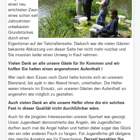
einen neu
errichteten Zaun
eines schon seit
Jahrzehnten
unbebauten
Grundstückes
durch einen
Eigentümer auf der Talstraßenseite. Dadurch war die vielen Gästen
bekannte Abkürzung von dieser Seite her nicht mehr nutzbar und
Sie mussten leider einen Umweg in Kauf nehmen.
Vielen Dank an alle unsere Gäste für Ihr Kommen und wir
hoffen Sie hatten einen angenehmen Aufenthalt !
Wer nach dem Essen noch Durst hatte konnte sich an unserem
Bierstand, bis spät in den Abend hinein, unterhalten. Die Helfer
waren intensiv im Einsatz, um unseren Gästen den Aufenthalt so
angenehm wie möglich zu gestalten.
Auch vielen Dank an alle unsere Helfer ohne die ein solches
Fest in dieser Qualität nicht durchführbar wäre.
Auch für die jüngsten Interessenten unserer Sportart war gesorgt.
Unser Jugendwart demonstrierte das Angeln, die Jugendlichen
durften auch mal die Angel halten und hatten dabei sogar das Glück
den ein oder anderen Fisch zu fangen. Für Jugendliche gilt übrigens
das gleiche Angebot wie für Erwachsene:
Derzeit bezahlen Sie