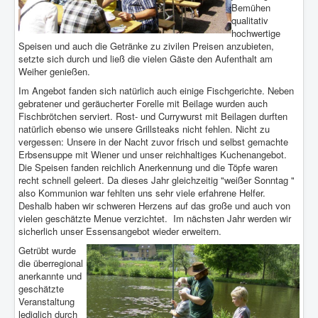
Bemühen
qualitativ
hochwertige
Speisen und auch die Getränke zu zivilen Preisen anzubieten,
setzte sich durch und ließ die vielen Gäste den Aufenthalt am
Weiher genießen.
Im Angebot fanden sich natürlich auch einige Fischgerichte. Neben
gebratener und geräucherter Forelle mit Beilage wurden auch
Fischbrötchen serviert. Rost- und Currywurst mit Beilagen durften
natürlich ebenso wie unsere Grillsteaks nicht fehlen. Nicht zu
vergessen: Unsere in der Nacht zuvor frisch und selbst gemachte
Erbsensuppe mit Wiener und unser reichhaltiges Kuchenangebot.
Die Speisen fanden reichlich Anerkennung und die Töpfe waren
recht schnell geleert. Da dieses Jahr gleichzeitig "weißer Sonntag "
also Kommunion war fehlten uns sehr viele erfahrene Helfer.
Deshalb haben wir schweren Herzens auf das große und auch von
vielen geschätzte Menue verzichtet. Im nächsten Jahr werden wir
sicherlich unser Essensangebot wieder erweitern.
Getrübt wurde
die überregional
anerkannte und
geschätzte
Veranstaltung
lediglich durch