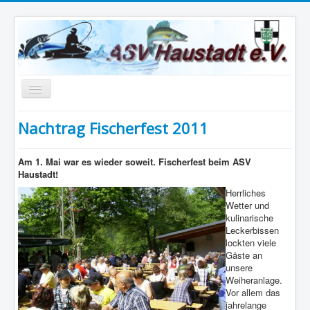
Navigation
an/aus
Home
Nachtrag Fischerfest 2011
shimano cup
Am 1. Mai war es wieder soweit. Fischerfest beim ASV
Datenschutzerklärung
Haustadt!
Herrliches
Impressum
Wetter und
kulinarische
Leckerbissen
lockten viele
Gäste an
unsere
Weiheranlage.
Vor allem das
jahrelange